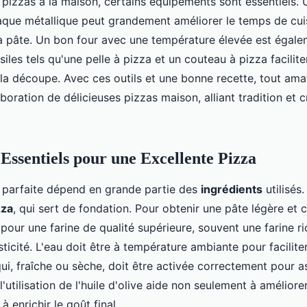
 pizzas à la maison, certains équipements sont essentiels. 
aque métallique peut grandement améliorer le temps de cui
la pâte. Un bon four avec une température élevée est égale
siles tels qu'une pelle à pizza et un couteau à pizza facilite
 la découpe. Avec ces outils et une bonne recette, tout ama
aboration de délicieuses pizzas maison, alliant tradition et c
 Essentiels pour une Excellente Pizza
 parfaite dépend en grande partie des
ingrédients
utilisé
zza
, qui sert de fondation. Pour obtenir une pâte légère et cr
r pour une farine de qualité supérieure, souvent une farine r
ticité. L'eau doit être à température ambiante pour facilite
qui, fraîche ou sèche, doit être activée correctement pour a
l'utilisation de l'huile d'olive aide non seulement à améliorer
à enrichir le goût final.