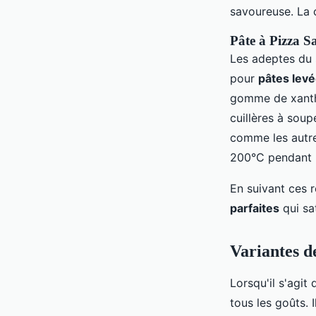
savoureuse. La 
Pâte à Pizza S
Les adeptes du s
pour
pâtes lev
gomme de xantha
cuillères à soup
comme les autre
200°C pendant 2
En suivant ces 
parfaites
qui sa
Variantes d
Lorsqu'il s'agit
tous les goûts. 