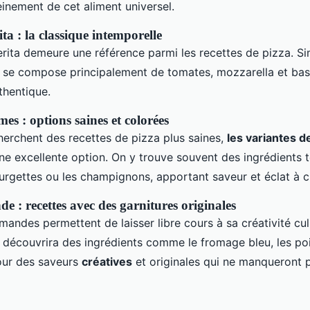
einement de cet aliment universel.
a : la classique intemporelle
rita demeure une référence parmi les recettes de pizza. Si
e se compose principalement de tomates, mozzarella et basil
thentique.
es : options saines et colorées
herchent des recettes de pizza plus saines,
les variantes d
e excellente option. On y trouve souvent des ingrédients t
ourgettes ou les champignons, apportant saveur et éclat à
 : recettes avec des garnitures originales
andes permettent de laisser libre cours à sa créativité cul
n découvrira des ingrédients comme le fromage bleu, les po
pour des saveurs
créatives
et originales qui ne manqueront 