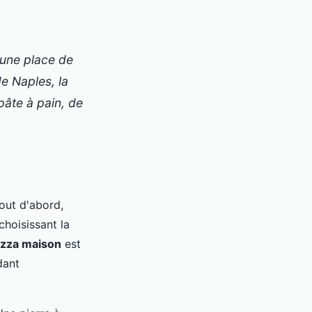
t une place de
de Naples, la
âte à pain, de
ut d'abord,
hoisissant la
izza maison
est
dant