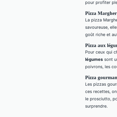
pour profiter pl
Pizza Margherit
La pizza Marghe
savoureuse, ell
goût riche et au
Pizza aux légum
Pour ceux qui c
légumes
sont un
poivrons, les c
Pizza gourmande
Les pizzas gourm
ces recettes, o
le prosciutto, 
surprendre.