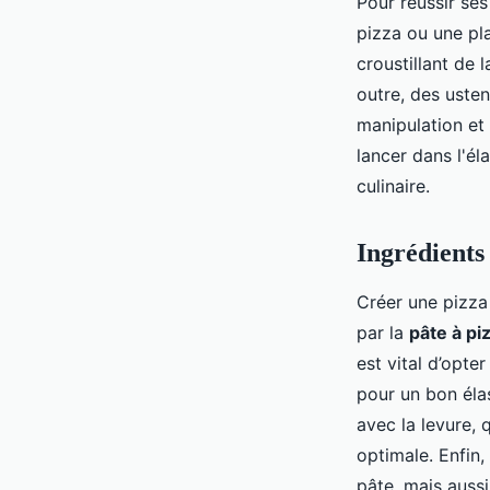
Pour réussir ses
pizza ou une pl
croustillant de 
outre, des usten
manipulation et
lancer dans l'él
culinaire.
Ingrédients
Créer une pizza
par la
pâte à pi
est vital d’opte
pour un bon élas
avec la levure, 
optimale. Enfin, 
pâte, mais aussi 