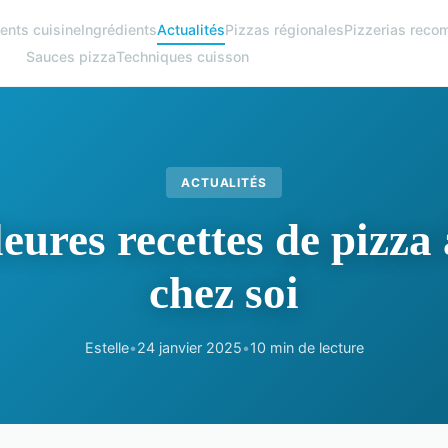
ents cuisine
Ingrédients
Actualités
Pizzas régionales
Pizzerias rec
Sauces pizza
Techniques cuisson
ACTUALITÉS
eures recettes de pizza
chez soi
Estelle
•
24 janvier 2025
•
10 min de lecture