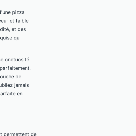
d'une pizza
eur et faible
dité, et des
quise qui
ne onctuosité
 parfaitement.
touche de
ubliez jamais
arfaite en
et permettent de