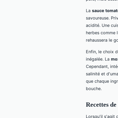
La
sauce tomat
savoureuse. Pri
acidité. Une cui
herbes comme le
rehaussera le go
Enfin, le choix 
inégalée. La
moz
Cependant, inté
salinité et d'u
que chaque ingr
bouche.
Recettes de
Lorsqu'il s'agit