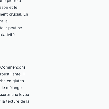
Une pierre à
sson et le
ment crucial. En
nt la
teur peut se
réativité
s. Commençons
oustillante, il
iche en gluten
r le mélange
ssurer une levée
 la texture de la