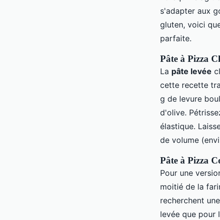
s'adapter aux g
gluten, voici qu
parfaite.
Pâte à Pizza C
La
pâte levée
cl
cette recette t
g de levure boul
d'olive. Pétriss
élastique. Lais
de volume (envi
Pâte à Pizza C
Pour une versio
moitié de la far
recherchent une
levée que pour l