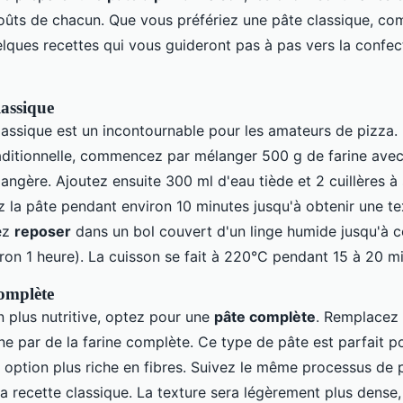
oûts de chacun. Que vous préfériez une pâte classique, co
elques recettes qui vous guideront pas à pas vers la confec
lassique
assique est un incontournable pour les amateurs de pizza. 
raditionnelle, commencez par mélanger 500 g de farine avec 
angère. Ajoutez ensuite 300 ml d'eau tiède et 2 cuillères à
ez la pâte pendant environ 10 minutes jusqu'à obtenir une tex
sez
reposer
dans un bol couvert d'un linge humide jusqu'à c
ron 1 heure). La cuisson se fait à 220°C pendant 15 à 20 mi
omplète
n plus nutritive, optez pour une
pâte complète
. Remplacez 
ine par de la farine complète. Ce type de pâte est parfait p
 option plus riche en fibres. Suivez le même processus de 
a recette classique. La texture sera légèrement plus dense,