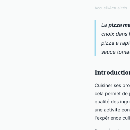
Accueil
›
Actualités
La
pizza m
choix dans 
pizza a rap
sauce tomat
Introductio
Cuisiner ses pr
cela permet de 
qualité des ingr
une activité con
l'expérience cul