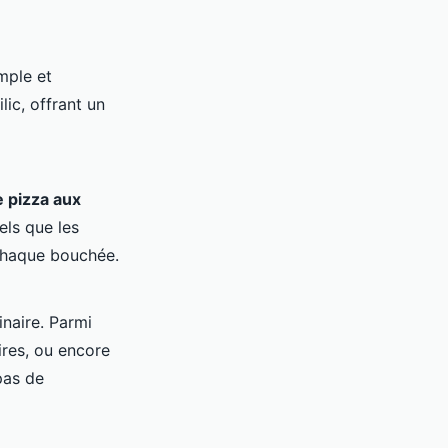
mple et
ic, offrant un
e pizza aux
els que les
 chaque bouchée.
inaire. Parmi
ires, ou encore
pas de